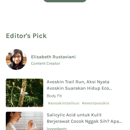
Editor's Pick
Elisabeth Rustaviani
Content Creator
Avoskin Trail Run, Aksi Nyata
Avoskin Suarakan Hidup Eco
Conscious
Body Fit
#avoskintrailrun
#eventavoskin
Salicylic Acid untuk Kulit
Berjerawat Cocok Nggak Sih? Apa
Saja Manfaat Hingga Efek
Ingredients