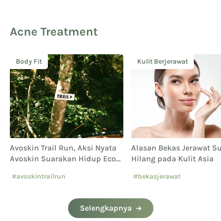
Acne Treatment
Body Fit
Kulit Berjerawat
Avoskin Trail Run, Aksi Nyata
Alasan Bekas Jerawat Su
Avoskin Suarakan Hidup Eco
Hilang pada Kulit Asia
Conscious
#avoskintrailrun
#bekasjerawat
#eventavoskin
Selengkapnya