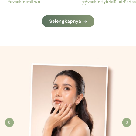
#avoskintrailrun
#AvoskinHybridElixirPerfe
hion
#eventavoskin
#AvoskinYourSkinBae
Selengkapnya
#CushionAvoskin