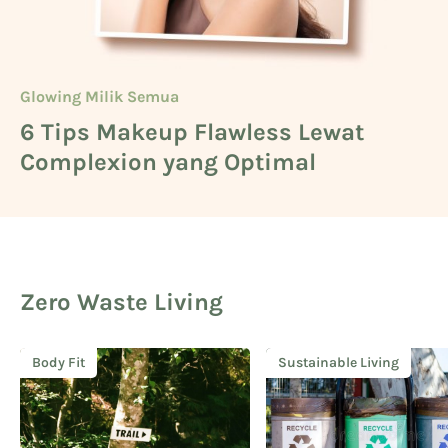
Glowing Milik Semua
Beauty
Glowing Milik Semua
6 Tips Makeup Flawless Lewat
Cara Mengetahui Warna Kulit
5 Deretan Basic Skincare untuk
Complexion yang Optimal
Kuning Langsat
Cowok
Zero Waste Living
Body Fit
Sustainable Living