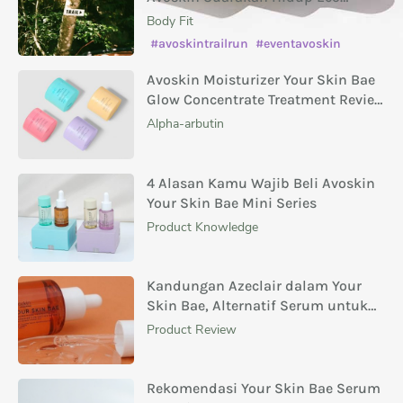
Conscious
Body Fit
#avoskintrailrun
#eventavoskin
Avoskin Moisturizer Your Skin Bae
Glow Concentrate Treatment Review
Masing-Masing Variannya
Alpha-arbutin
4 Alasan Kamu Wajib Beli Avoskin
Your Skin Bae Mini Series
Product Knowledge
Kandungan Azeclair dalam Your
Skin Bae, Alternatif Serum untuk
Menghilangkan Bekas Jerawat
Product Review
Rekomendasi Your Skin Bae Serum