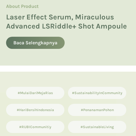
About Product
About Product
Hyaluronic Acid
Manfaatkan Spikula, Inilah Avoskin
Product Knowledge
Laser Effect Serum, Miraculous
Kandungan Skincare yang Boleh
Miraculous LSRiddle+ Shot
Advanced LSRiddle+ Shot Ampoule
dan Tidak Boleh untuk Ibu Hamil
13 List Produk Avoskin Terbaik dan
Ampoule
Terlaris
Baca Selengkapnya
Baca Selengkapnya
Baca Selengkapnya
#MulaiDariMejaRias
#SustainabilityInCommunity
#HariBersihIndonesia
#PenanamanPohon
#RUBICommunitiy
#SustainableLiving