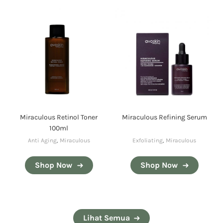
Miraculous Retinol Toner
Miraculous Refining Serum
100ml
Anti Aging
,
Miraculous
Exfoliating
,
Miraculous
Shop Now
Shop Now
Lihat Semua