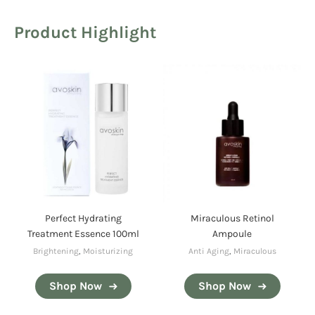
Product Highlight
Perfect Hydrating
Miraculous Retinol
Treatment Essence 100ml
Ampoule
Brightening
,
Moisturizing
Anti Aging
,
Miraculous
Shop Now
Shop Now