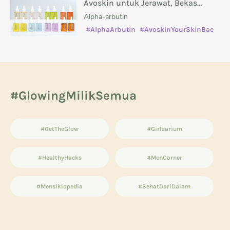
Avoskin untuk Jerawat, Bekas
Jerawat, Kusam, dan Masalah Kulit
Alpha-arbutin
Lainnya
#AlphaArbutin
#AvoskinYourSkinBae
#caramenghilangkanbekasjerawat
#manfaatsalicylicacid
#GlowingMilikSemua
#GetTheGlow
#Girlsarium
#HealthyHacks
#MenCorner
#Mensiklopedia
#SehatDariDalam