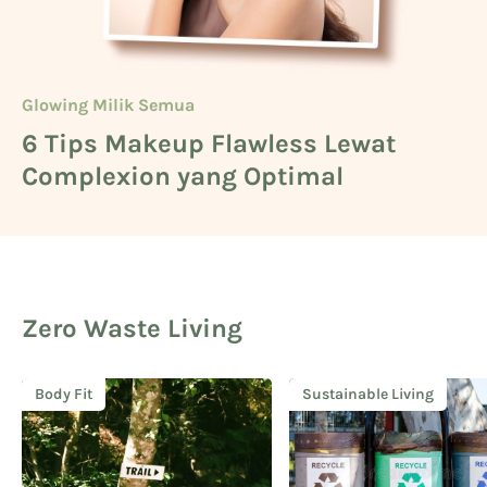
Glowing Milik Semua
Beauty
Glowing Milik Semua
6 Tips Makeup Flawless Lewat
Cara Mengetahui Warna Kulit
5 Deretan Basic Skincare untuk
Complexion yang Optimal
Kuning Langsat
Cowok
Zero Waste Living
Body Fit
Sustainable Living