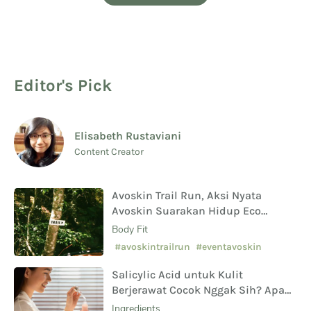
Editor's Pick
Elisabeth Rustaviani
Content Creator
Avoskin Trail Run, Aksi Nyata
Avoskin Suarakan Hidup Eco
Conscious
Body Fit
#avoskintrailrun
#eventavoskin
Salicylic Acid untuk Kulit
Berjerawat Cocok Nggak Sih? Apa
Saja Manfaat Hingga Efek
Ingredients