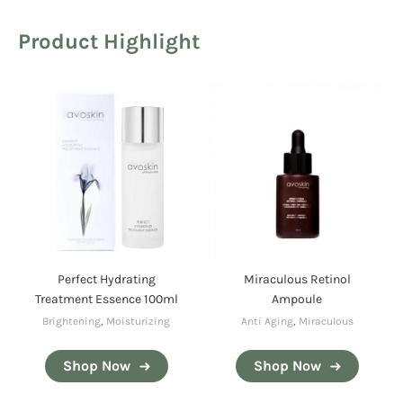
Product Highlight
Perfect Hydrating
Miraculous Retinol
Treatment Essence 100ml
Ampoule
Brightening
,
Moisturizing
Anti Aging
,
Miraculous
Shop Now
Shop Now