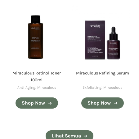
Miraculous Retinol Toner
Miraculous Refining Serum
100ml
Anti Aging
,
Miraculous
Exfoliating
,
Miraculous
Shop Now
Shop Now
Lihat Semua