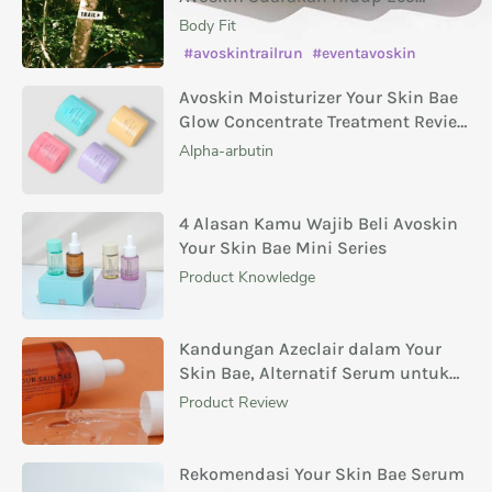
Conscious
Body Fit
#avoskintrailrun
#eventavoskin
Avoskin Moisturizer Your Skin Bae
Glow Concentrate Treatment Review
Masing-Masing Variannya
Alpha-arbutin
4 Alasan Kamu Wajib Beli Avoskin
Your Skin Bae Mini Series
Product Knowledge
Kandungan Azeclair dalam Your
Skin Bae, Alternatif Serum untuk
Menghilangkan Bekas Jerawat
Product Review
Rekomendasi Your Skin Bae Serum