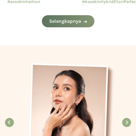
#avoskintrailrun
#AvoskinHybridElixirPerfe
hion
#eventavoskin
#AvoskinYourSkinBae
Selengkapnya
#CushionAvoskin