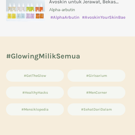
Avoskin untuk Jerawat, Bekas
Jerawat, Kusam, dan Masalah Kulit
Alpha-arbutin
Lainnya
#AlphaArbutin
#AvoskinYourSkinBae
#caramenghilangkanbekasjerawat
#manfaatsalicylicacid
#GlowingMilikSemua
#GetTheGlow
#Girlsarium
#HealthyHacks
#MenCorner
#Mensiklopedia
#SehatDariDalam