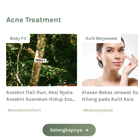
Acne Treatment
Body Fit
Kulit Berjerawat
Avoskin Trail Run, Aksi Nyata
Alasan Bekas Jerawat Su
Avoskin Suarakan Hidup Eco
Hilang pada Kulit Asia
Conscious
#avoskintrailrun
#bekasjerawat
#eventavoskin
Selengkapnya