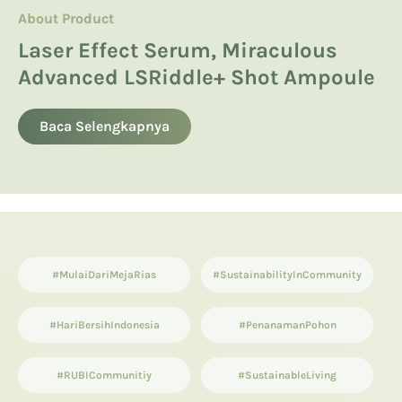
About Product
About Product
Hyaluronic Acid
Manfaatkan Spikula, Inilah Avoskin
Product Knowledge
Laser Effect Serum, Miraculous
Kandungan Skincare yang Boleh
Miraculous LSRiddle+ Shot
Advanced LSRiddle+ Shot Ampoule
dan Tidak Boleh untuk Ibu Hamil
13 List Produk Avoskin Terbaik dan
Ampoule
Terlaris
Baca Selengkapnya
Baca Selengkapnya
Baca Selengkapnya
#MulaiDariMejaRias
#SustainabilityInCommunity
#HariBersihIndonesia
#PenanamanPohon
#RUBICommunitiy
#SustainableLiving