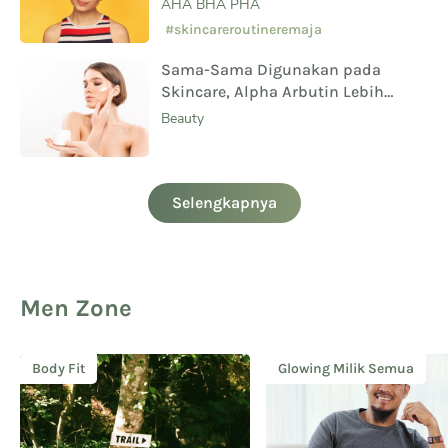
AHA BHA PHA
#skincareroutineremaja
Sama-Sama Digunakan pada
Skincare, Alpha Arbutin Lebih
Aman Digunakan Daripada
Beauty
Hydroquinone
Selengkapnya
Men Zone
Body Fit
Glowing Milik Semua