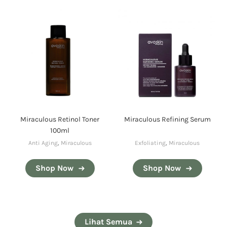
Miraculous Retinol Toner
Miraculous Refining Serum
100ml
Anti Aging
,
Miraculous
Exfoliating
,
Miraculous
Shop Now
Shop Now
Lihat Semua