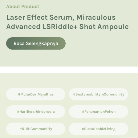
About Product
About Product
Hyaluronic Acid
Manfaatkan Spikula, Inilah Avoskin
Product Knowledge
Laser Effect Serum, Miraculous
Kandungan Skincare yang Boleh
Miraculous LSRiddle+ Shot
Advanced LSRiddle+ Shot Ampoule
dan Tidak Boleh untuk Ibu Hamil
13 List Produk Avoskin Terbaik dan
Ampoule
Terlaris
Baca Selengkapnya
Baca Selengkapnya
Baca Selengkapnya
#MulaiDariMejaRias
#SustainabilityInCommunity
#HariBersihIndonesia
#PenanamanPohon
#RUBICommunitiy
#SustainableLiving