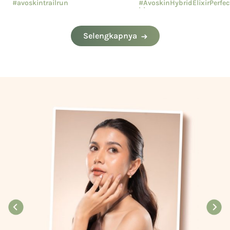
#avoskintrailrun
#AvoskinHybridElixirPerfe
hion
#eventavoskin
#AvoskinYourSkinBae
Selengkapnya
#CushionAvoskin