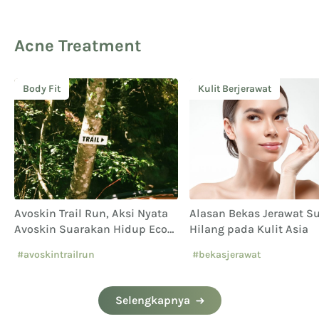
Acne Treatment
Body Fit
Kulit Berjerawat
Avoskin Trail Run, Aksi Nyata
Alasan Bekas Jerawat Su
Avoskin Suarakan Hidup Eco
Hilang pada Kulit Asia
Conscious
#avoskintrailrun
#bekasjerawat
#eventavoskin
Selengkapnya