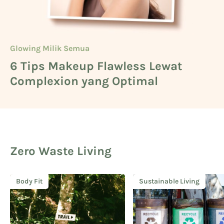
Glowing Milik Semua
Beauty
Glowing Milik Semua
6 Tips Makeup Flawless Lewat
Cara Mengetahui Warna Kulit
5 Deretan Basic Skincare untuk
Complexion yang Optimal
Kuning Langsat
Cowok
Zero Waste Living
Body Fit
Sustainable Living