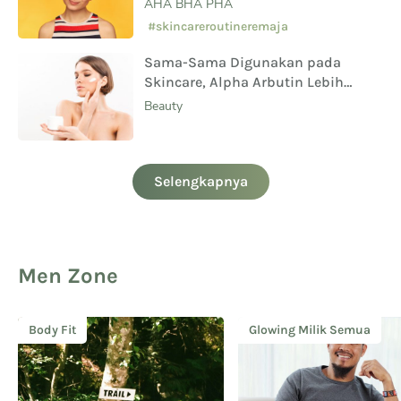
AHA BHA PHA
#skincareroutineremaja
Sama-Sama Digunakan pada
Skincare, Alpha Arbutin Lebih
Aman Digunakan Daripada
Beauty
Hydroquinone
Selengkapnya
Men Zone
Body Fit
Glowing Milik Semua