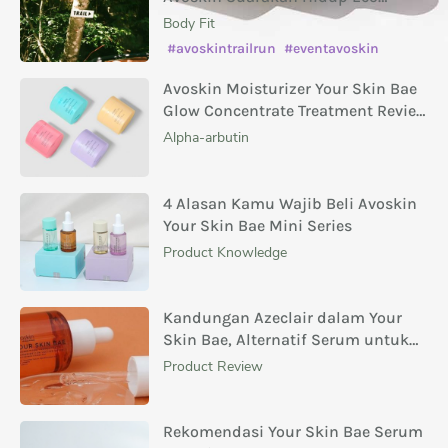
Conscious
Body Fit
#avoskintrailrun
#eventavoskin
Avoskin Moisturizer Your Skin Bae
Glow Concentrate Treatment Review
Masing-Masing Variannya
Alpha-arbutin
4 Alasan Kamu Wajib Beli Avoskin
Your Skin Bae Mini Series
Product Knowledge
Kandungan Azeclair dalam Your
Skin Bae, Alternatif Serum untuk
Menghilangkan Bekas Jerawat
Product Review
Rekomendasi Your Skin Bae Serum