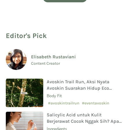
Editor's Pick
Elisabeth Rustaviani
Content Creator
Avoskin Trail Run, Aksi Nyata
Avoskin Suarakan Hidup Eco
Conscious
Body Fit
#avoskintrailrun
#eventavoskin
Salicylic Acid untuk Kulit
Berjerawat Cocok Nggak Sih? Apa
Saja Manfaat Hingga Efek
Ingredients