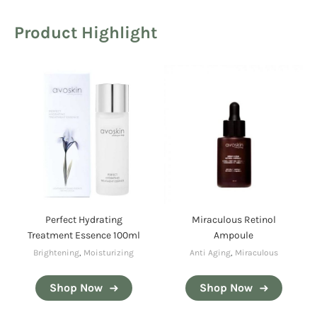
Product Highlight
Perfect Hydrating
Miraculous Retinol
Treatment Essence 100ml
Ampoule
Brightening
,
Moisturizing
Anti Aging
,
Miraculous
Shop Now
Shop Now