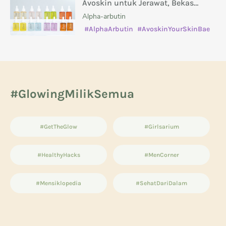
Avoskin untuk Jerawat, Bekas
Jerawat, Kusam, dan Masalah Kulit
Alpha-arbutin
Lainnya
#AlphaArbutin
#AvoskinYourSkinBae
#caramenghilangkanbekasjerawat
#manfaatsalicylicacid
#GlowingMilikSemua
#GetTheGlow
#Girlsarium
#HealthyHacks
#MenCorner
#Mensiklopedia
#SehatDariDalam