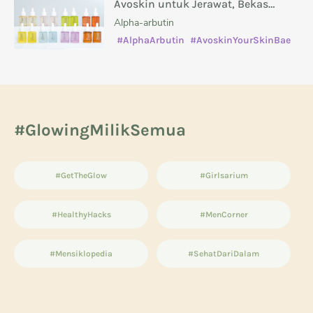
Avoskin untuk Jerawat, Bekas
Jerawat, Kusam, dan Masalah Kulit
Alpha-arbutin
Lainnya
#AlphaArbutin
#AvoskinYourSkinBae
#caramenghilangkanbekasjerawat
#manfaatsalicylicacid
#GlowingMilikSemua
#GetTheGlow
#Girlsarium
#HealthyHacks
#MenCorner
#Mensiklopedia
#SehatDariDalam