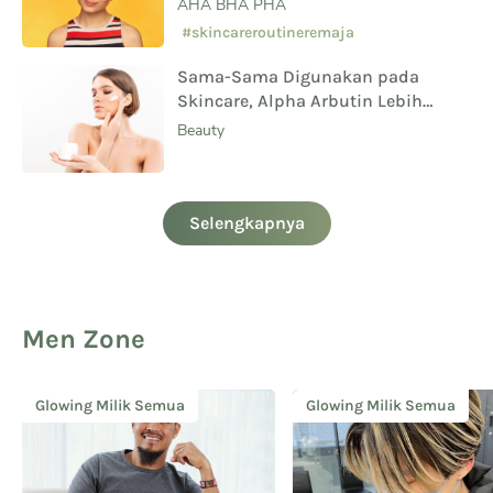
AHA BHA PHA
#skincareroutineremaja
Sama-Sama Digunakan pada
Skincare, Alpha Arbutin Lebih
Aman Digunakan Daripada
Beauty
Hydroquinone
Selengkapnya
Men Zone
Glowing Milik Semua
Skincare