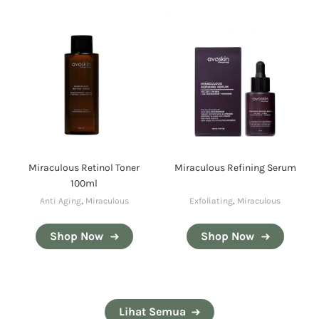
Miraculous Retinol Toner
Miraculous Refining Serum
100ml
Anti Aging
,
Miraculous
Exfoliating
,
Miraculous
Shop Now
Shop Now
Lihat Semua