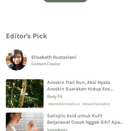
Editor's Pick
Elisabeth Rustaviani
Content Creator
Avoskin Trail Run, Aksi Nyata
Avoskin Suarakan Hidup Eco
Conscious
Body Fit
#avoskintrailrun
#eventavoskin
Salicylic Acid untuk Kulit
Berjerawat Cocok Nggak Sih? Apa
Saja Manfaat Hingga Efek
Ingredients