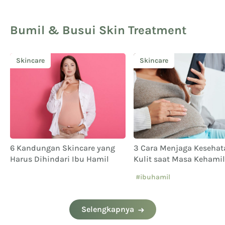
Bumil & Busui Skin Treatment
Skincare
Salicylic Acid
3 Cara Menjaga Kesehatan
Amankah Produk Chemi
Kulit saat Masa Kehamilan
Peeling untuk Ibu Hami
Menyusui? Simak Yuk!
#ibuhamil
Selengkapnya