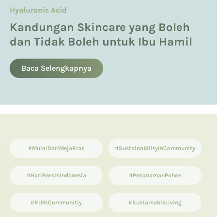
About Product
About Product
Hyaluronic Acid
Manfaatkan Spikula, Inilah Avoskin
Product Knowledge
Laser Effect Serum, Miraculous
Kandungan Skincare yang Boleh
Miraculous LSRiddle+ Shot
Advanced LSRiddle+ Shot Ampoule
dan Tidak Boleh untuk Ibu Hamil
13 List Produk Avoskin Terbaik dan
Ampoule
Terlaris
Baca Selengkapnya
Baca Selengkapnya
Baca Selengkapnya
#MulaiDariMejaRias
#SustainabilityInCommunity
#HariBersihIndonesia
#PenanamanPohon
#RUBICommunitiy
#SustainableLiving