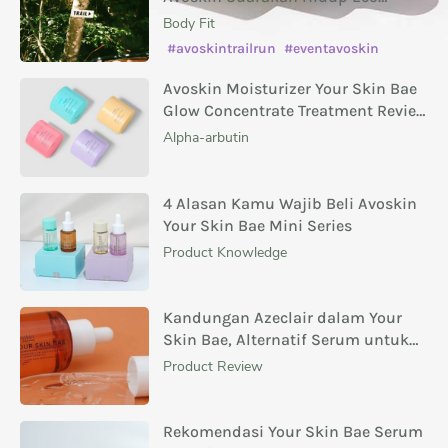
Conscious
Body Fit
#avoskintrailrun
#eventavoskin
Avoskin Moisturizer Your Skin Bae
Glow Concentrate Treatment Review
Masing-Masing Variannya
Alpha-arbutin
4 Alasan Kamu Wajib Beli Avoskin
Your Skin Bae Mini Series
Product Knowledge
Kandungan Azeclair dalam Your
Skin Bae, Alternatif Serum untuk
Menghilangkan Bekas Jerawat
Product Review
Rekomendasi Your Skin Bae Serum