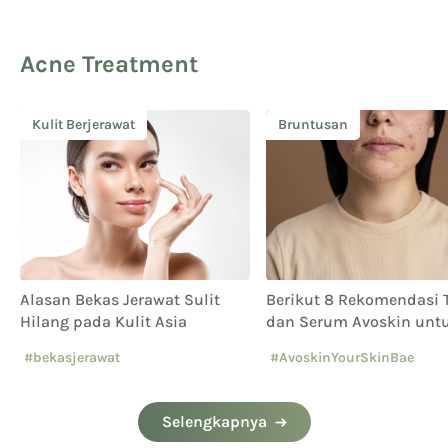
Acne Treatment
Bruntusan
Kulit Berjerawat
Berikut 8 Rekomendasi Toner
Atasi Masalah Jerawat
dan Serum Avoskin untuk
dengan Miraculous Acn
Bekas Jerawat PIE dan PIH
Solution Micro Serum
#AvoskinYourSkinBae
#bruntusan
Selengkapnya
#caramenghilangkanbekasjeraw
at