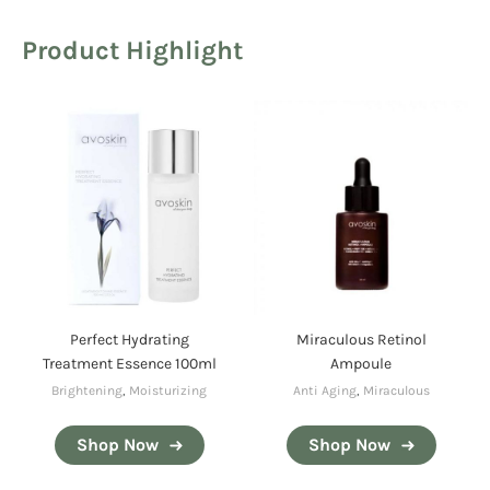
Product Highlight
Perfect Hydrating
Miraculous Retinol
Treatment Essence 100ml
Ampoule
Brightening
,
Moisturizing
Anti Aging
,
Miraculous
Shop Now
Shop Now