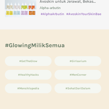
Avoskin untuk Jerawat, Bekas
Jerawat, Kusam, dan Masalah Kulit
Alpha-arbutin
Lainnya
#AlphaArbutin
#AvoskinYourSkinBae
#caramenghilangkanbekasjerawat
#manfaatsalicylicacid
#GlowingMilikSemua
#GetTheGlow
#Girlsarium
#HealthyHacks
#MenCorner
#Mensiklopedia
#SehatDariDalam