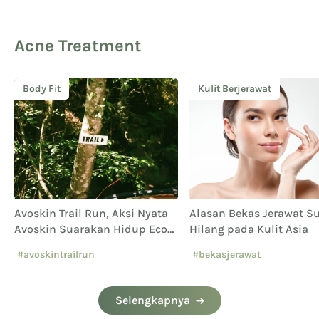
Acne Treatment
Body Fit
Kulit Berjerawat
Avoskin Trail Run, Aksi Nyata
Alasan Bekas Jerawat Su
Avoskin Suarakan Hidup Eco
Hilang pada Kulit Asia
Conscious
#avoskintrailrun
#bekasjerawat
#eventavoskin
Selengkapnya