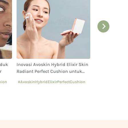
oduk
Inovasi Avoskin Hybrid Elixir Skin
Trik Menyamar
r
Radiant Perfect Cushion untuk
Akibat Kurang 
Definisi Cantik yang Sehat
Ramadan: Solus
hion
#AvoskinHybridElixirPerfectCushion
Makeup
#AvoskinYourSkinBae
#CushionAvoskin