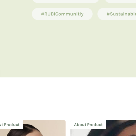
#RUBICommunitiy
#Sustainabl
t Product
About Product