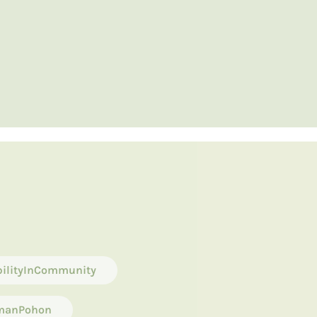
bilityInCommunity
manPohon