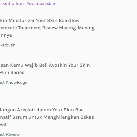
skintrailrun
#eventavoskin
kin Moisturizer Your Skin Bae Glow
entrate Treatment Review Masing-Masing
annya
-arbutin
asan Kamu Wajib Beli Avoskin Your Skin
Mini Series
uct Knowledge
ungan Azeclair dalam Your Skin Bae,
rnatif Serum untuk Menghilangkan Bekas
wat
uct Review