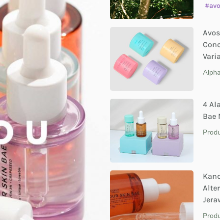
#avo
Avos
Conc
Vari
Alpha
4 Al
Bae 
Prod
Kand
Alte
Jera
Prod