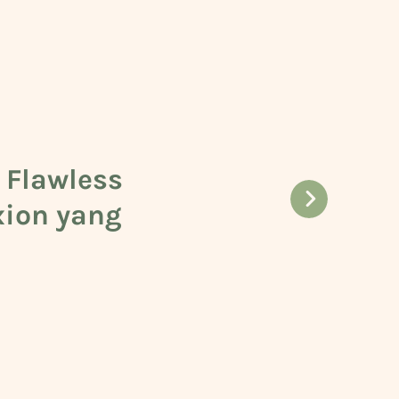
 Flawless
hui Warna
ic Skincare
ion yang
Langsat