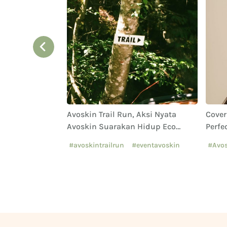
tinol Toner
Avoskin Trail Run, Aksi Nyata
Cover
Avoskin Suarakan Hidup Eco
Perfe
Conscious
dan 
#avoskintrailrun
#eventavoskin
#Avos
#Avos
#Cus