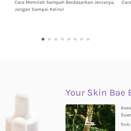
Cara Memilah Sampah Berdasarkan Jenisnya,
Car
Jangan Sampai Keliru!
1
2
3
4
5
6
7
8
Your Skin Bae 
Avos
Suar
Body 