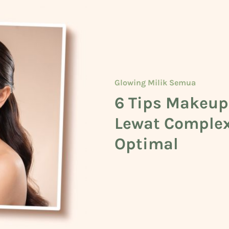
Glowing Milik Semua
Beauty
Glowing Milik Semua
6 Tips Makeup
Cara Mengeta
5 Deretan Bas
Lewat Complex
Kulit Kuning 
untuk Cowok
Optimal