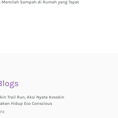
a Memilah Sampah di Rumah yang Tepat
Ide Menarik Me
Bisa Kamu Cob
Blogs
kin Trail Run, Aksi Nyata Avoskin
akan Hidup Eco Conscious
Fit