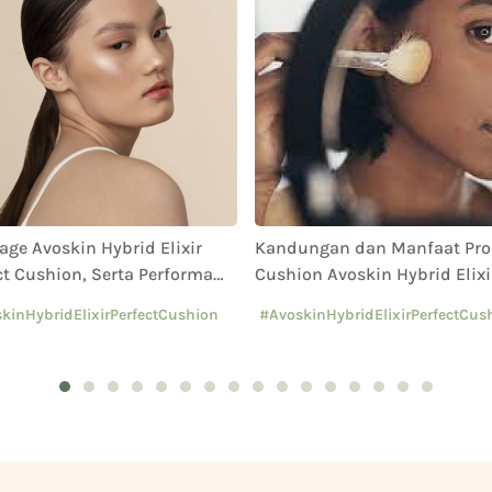
age Avoskin Hybrid Elixir
Kandungan dan Manfaat Pr
ct Cushion, Serta Performa
Cushion Avoskin Hybrid Elixi
Ketahanannya
kinHybridElixirPerfectCushion
#AvoskinHybridElixirPerfectCus
kinYourSkinBae
#AvoskinYourSkinBae
hionAvoskin
#CushionAvoskin
1
2
3
4
5
6
7
8
9
10
11
12
13
14
15
16