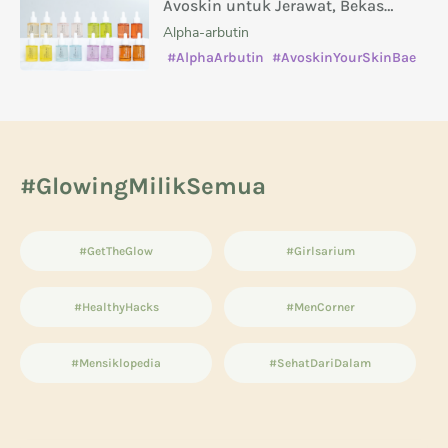
Avoskin untuk Jerawat, Bekas
Jerawat, Kusam, dan Masalah Kulit
Alpha-arbutin
Lainnya
#AlphaArbutin
#AvoskinYourSkinBae
#caramenghilangkanbekasjerawat
#manfaatsalicylicacid
#GlowingMilikSemua
#GetTheGlow
#Girlsarium
#HealthyHacks
#MenCorner
#Mensiklopedia
#SehatDariDalam