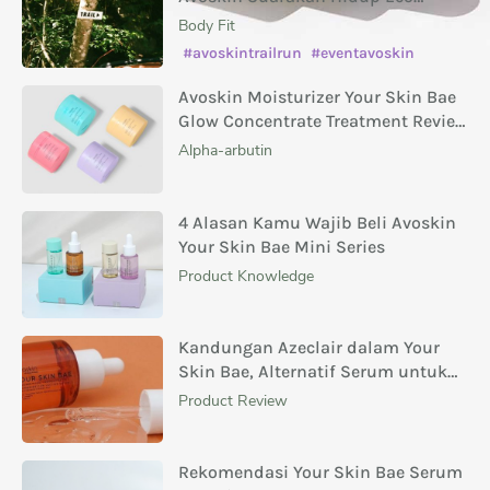
Conscious
Body Fit
#avoskintrailrun
#eventavoskin
Avoskin Moisturizer Your Skin Bae
Glow Concentrate Treatment Review
Masing-Masing Variannya
Alpha-arbutin
4 Alasan Kamu Wajib Beli Avoskin
Your Skin Bae Mini Series
Product Knowledge
Kandungan Azeclair dalam Your
Skin Bae, Alternatif Serum untuk
Menghilangkan Bekas Jerawat
Product Review
Rekomendasi Your Skin Bae Serum