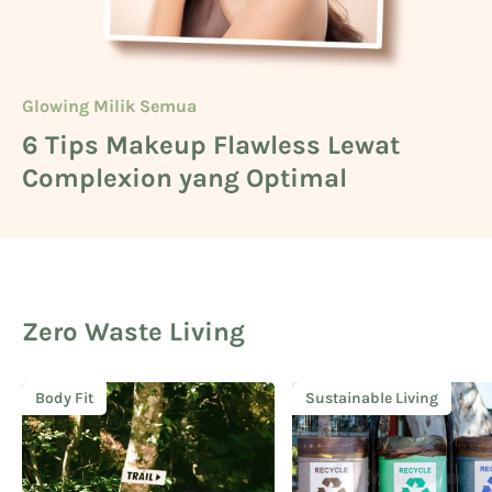
Glowing Milik Semua
Beauty
Glowing Milik Semua
6 Tips Makeup Flawless Lewat
Cara Mengetahui Warna Kulit
5 Deretan Basic Skincare untuk
Complexion yang Optimal
Kuning Langsat
Cowok
Zero Waste Living
Body Fit
Sustainable Living