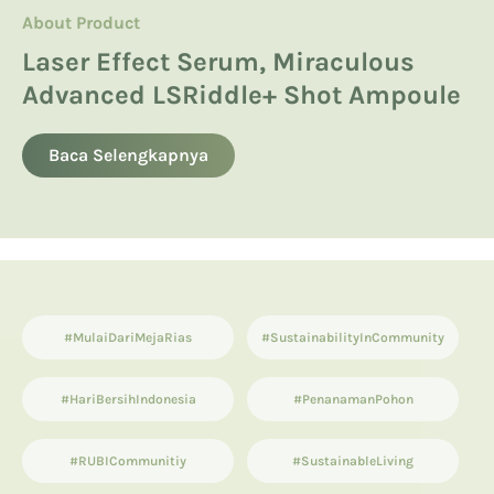
About Product
About Product
Hyaluronic Acid
Manfaatkan Spikula, Inilah Avoskin
Product Knowledge
Laser Effect Serum, Miraculous
Kandungan Skincare yang Boleh
Miraculous LSRiddle+ Shot
Advanced LSRiddle+ Shot Ampoule
dan Tidak Boleh untuk Ibu Hamil
13 List Produk Avoskin Terbaik dan
Ampoule
Terlaris
Baca Selengkapnya
Baca Selengkapnya
Baca Selengkapnya
#MulaiDariMejaRias
#SustainabilityInCommunity
#HariBersihIndonesia
#PenanamanPohon
#RUBICommunitiy
#SustainableLiving