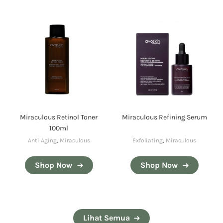
Miraculous Retinol Toner
Miraculous Refining Serum
100ml
Anti Aging
,
Miraculous
Exfoliating
,
Miraculous
Shop Now
Shop Now
Lihat Semua