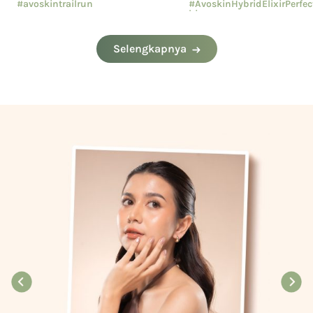
#avoskintrailrun
#AvoskinHybridElixirPerfe
hion
#eventavoskin
#AvoskinYourSkinBae
Selengkapnya
#CushionAvoskin