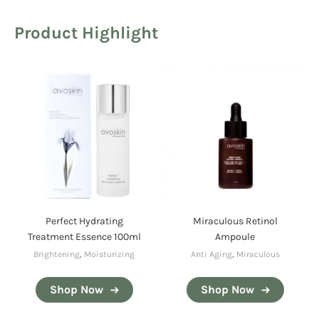
Product Highlight
Perfect Hydrating
Miraculous Retinol
Treatment Essence 100ml
Ampoule
Brightening
,
Moisturizing
Anti Aging
,
Miraculous
Shop Now
Shop Now