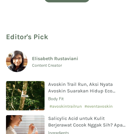
Editor's Pick
Elisabeth Rustaviani
Content Creator
Avoskin Trail Run, Aksi Nyata
Avoskin Suarakan Hidup Eco
Conscious
Body Fit
#avoskintrailrun
#eventavoskin
Salicylic Acid untuk Kulit
Berjerawat Cocok Nggak Sih? Apa
Saja Manfaat Hingga Efek
Ingredients