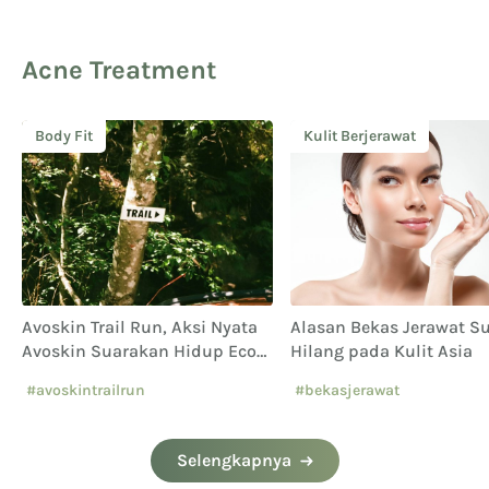
Acne Treatment
Body Fit
Kulit Berjerawat
Avoskin Trail Run, Aksi Nyata
Alasan Bekas Jerawat Su
Avoskin Suarakan Hidup Eco
Hilang pada Kulit Asia
Conscious
#avoskintrailrun
#bekasjerawat
#eventavoskin
Selengkapnya