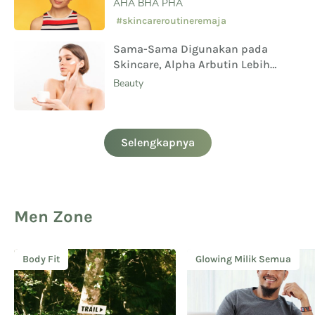
AHA BHA PHA
#skincareroutineremaja
Sama-Sama Digunakan pada
Skincare, Alpha Arbutin Lebih
Aman Digunakan Daripada
Beauty
Hydroquinone
Selengkapnya
Men Zone
Body Fit
Glowing Milik Semua