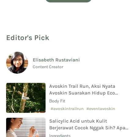
Editor's Pick
Elisabeth Rustaviani
Content Creator
Avoskin Trail Run, Aksi Nyata
Avoskin Suarakan Hidup Eco
Conscious
Body Fit
#avoskintrailrun
#eventavoskin
Salicylic Acid untuk Kulit
Berjerawat Cocok Nggak Sih? Apa
Saja Manfaat Hingga Efek
Ingredients