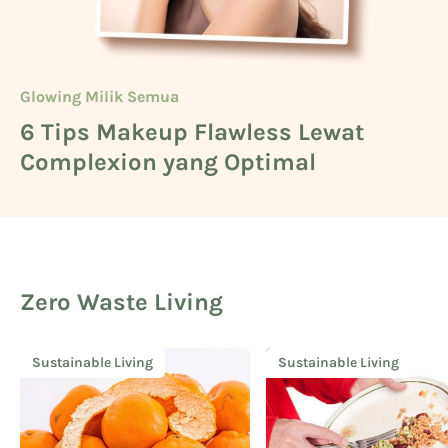
Glowing Milik Semua
Beauty
Glowing Milik Semua
6 Tips Makeup Flawless Lewat
Cara Mengetahui Warna Kulit
5 Deretan Basic Skincare untuk
Complexion yang Optimal
Kuning Langsat
Cowok
Zero Waste Living
Sustainable Living
Sustainable Living