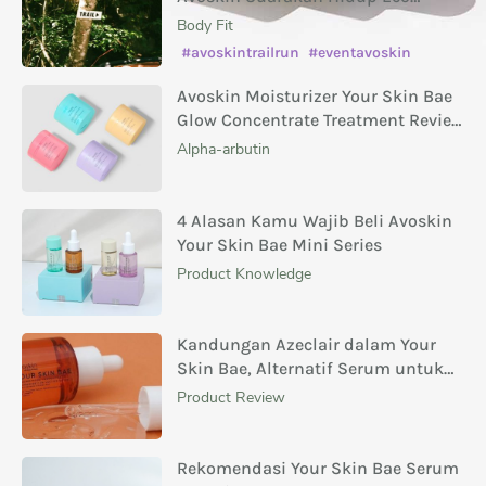
Conscious
Body Fit
#avoskintrailrun
#eventavoskin
Avoskin Moisturizer Your Skin Bae
Glow Concentrate Treatment Review
Masing-Masing Variannya
Alpha-arbutin
4 Alasan Kamu Wajib Beli Avoskin
Your Skin Bae Mini Series
Product Knowledge
Kandungan Azeclair dalam Your
Skin Bae, Alternatif Serum untuk
Menghilangkan Bekas Jerawat
Product Review
Rekomendasi Your Skin Bae Serum