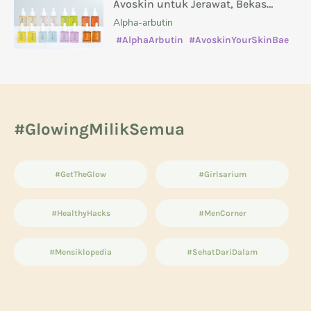
Avoskin untuk Jerawat, Bekas
Jerawat, Kusam, dan Masalah Kulit
Alpha-arbutin
Lainnya
#AlphaArbutin
#AvoskinYourSkinBae
#caramenghilangkanbekasjerawat
#manfaatsalicylicacid
#GlowingMilikSemua
#GetTheGlow
#Girlsarium
#HealthyHacks
#MenCorner
#Mensiklopedia
#SehatDariDalam