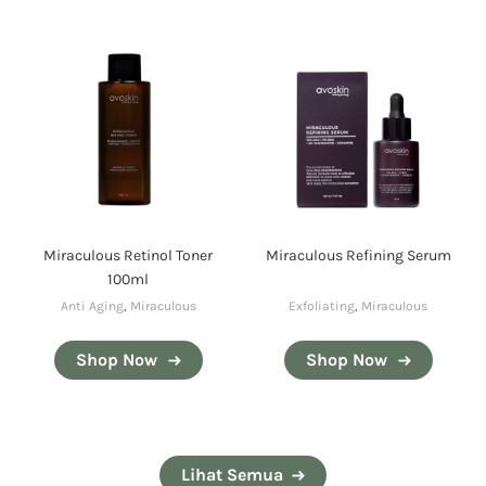
Miraculous Retinol Toner
Miraculous Refining Serum
100ml
Anti Aging
,
Miraculous
Exfoliating
,
Miraculous
Shop Now
Shop Now
Lihat Semua