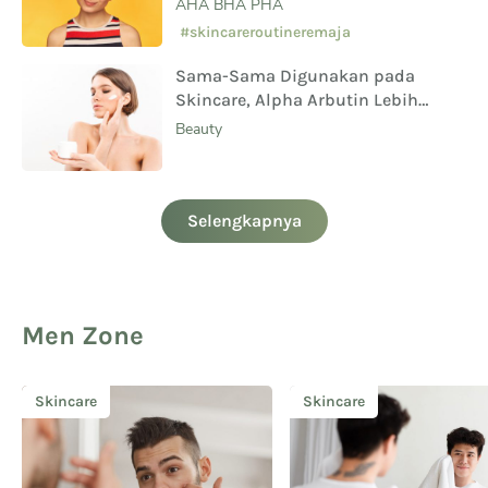
AHA BHA PHA
#skincareroutineremaja
Sama-Sama Digunakan pada
Skincare, Alpha Arbutin Lebih
Aman Digunakan Daripada
Beauty
Hydroquinone
Selengkapnya
Men Zone
Skincare
Skincare