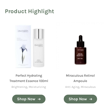
Product Highlight
Perfect Hydrating
Miraculous Retinol
Treatment Essence 100ml
Ampoule
Brightening
,
Moisturizing
Anti Aging
,
Miraculous
Shop Now
Shop Now