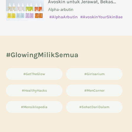
Avoskin untuk Jerawat, Bekas
Jerawat, Kusam, dan Masalah Kulit
Alpha-arbutin
Lainnya
#AlphaArbutin
#AvoskinYourSkinBae
#caramenghilangkanbekasjerawat
#manfaatsalicylicacid
#GlowingMilikSemua
#GetTheGlow
#Girlsarium
#HealthyHacks
#MenCorner
#Mensiklopedia
#SehatDariDalam