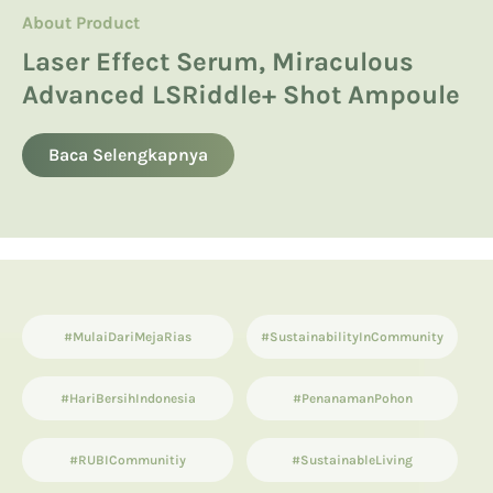
About Product
About Product
Hyaluronic Acid
Manfaatkan Spikula, Inilah Avoskin
Product Knowledge
Laser Effect Serum, Miraculous
Kandungan Skincare yang Boleh
Miraculous LSRiddle+ Shot
Advanced LSRiddle+ Shot Ampoule
dan Tidak Boleh untuk Ibu Hamil
13 List Produk Avoskin Terbaik dan
Ampoule
Terlaris
Baca Selengkapnya
Baca Selengkapnya
Baca Selengkapnya
#MulaiDariMejaRias
#SustainabilityInCommunity
#HariBersihIndonesia
#PenanamanPohon
#RUBICommunitiy
#SustainableLiving