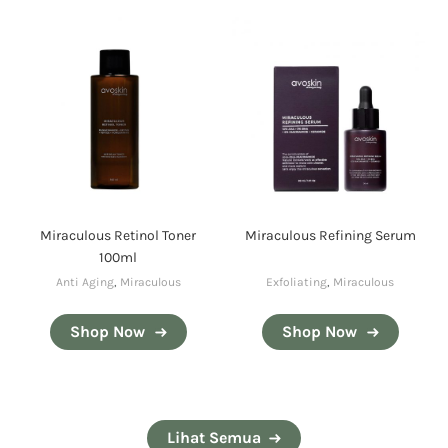
Miraculous Retinol Toner
Miraculous Refining Serum
100ml
Anti Aging
,
Miraculous
Exfoliating
,
Miraculous
Shop Now
Shop Now
Lihat Semua