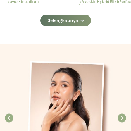
#avoskintrailrun
#AvoskinHybridElixirPerfe
hion
#eventavoskin
#AvoskinYourSkinBae
Selengkapnya
#CushionAvoskin