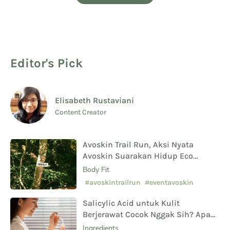
Editor's Pick
Elisabeth Rustaviani
Content Creator
Avoskin Trail Run, Aksi Nyata
Avoskin Suarakan Hidup Eco
Conscious
Body Fit
#avoskintrailrun
#eventavoskin
Salicylic Acid untuk Kulit
Berjerawat Cocok Nggak Sih? Apa
Saja Manfaat Hingga Efek
Ingredients