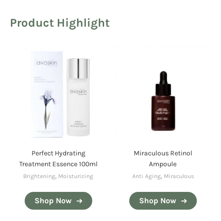
Product Highlight
Perfect Hydrating
Miraculous Retinol
Treatment Essence 100ml
Ampoule
Brightening
,
Moisturizing
Anti Aging
,
Miraculous
Shop Now
Shop Now