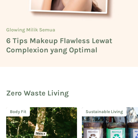
Glowing Milik Semua
Beauty
Glowing Milik Semua
6 Tips Makeup Flawless Lewat
Cara Mengetahui Warna Kulit
5 Deretan Basic Skincare untuk
Complexion yang Optimal
Kuning Langsat
Cowok
Zero Waste Living
Body Fit
Sustainable Living