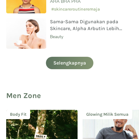
AHA BHA PHA
#skincareroutineremaja
Sama-Sama Digunakan pada
Skincare, Alpha Arbutin Lebih
Aman Digunakan Daripada
Beauty
Hydroquinone
Selengkapnya
Men Zone
Body Fit
Glowing Milik Semua