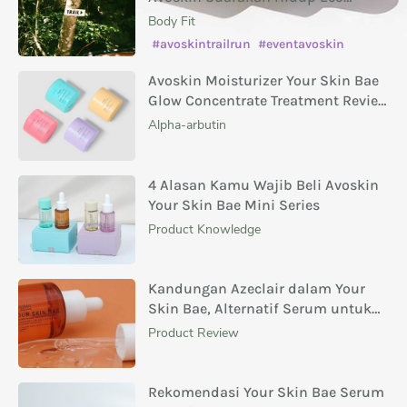
Conscious
Body Fit
#avoskintrailrun
#eventavoskin
Avoskin Moisturizer Your Skin Bae
Glow Concentrate Treatment Review
Masing-Masing Variannya
Alpha-arbutin
4 Alasan Kamu Wajib Beli Avoskin
Your Skin Bae Mini Series
Product Knowledge
Kandungan Azeclair dalam Your
Skin Bae, Alternatif Serum untuk
Menghilangkan Bekas Jerawat
Product Review
Rekomendasi Your Skin Bae Serum