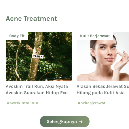
Acne Treatment
Body Fit
Kulit Berjerawat
Avoskin Trail Run, Aksi Nyata
Alasan Bekas Jerawat Su
Avoskin Suarakan Hidup Eco
Hilang pada Kulit Asia
Conscious
#avoskintrailrun
#bekasjerawat
#eventavoskin
Selengkapnya