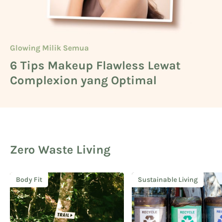
Glowing Milik Semua
Beauty
Glowing Milik Semua
6 Tips Makeup Flawless Lewat
Cara Mengetahui Warna Kulit
5 Deretan Basic Skincare untuk
Complexion yang Optimal
Kuning Langsat
Cowok
Zero Waste Living
Body Fit
Sustainable Living