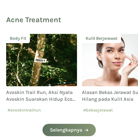
Acne Treatment
Body Fit
Kulit Berjerawat
Avoskin Trail Run, Aksi Nyata
Alasan Bekas Jerawat Su
Avoskin Suarakan Hidup Eco
Hilang pada Kulit Asia
Conscious
#avoskintrailrun
#bekasjerawat
#eventavoskin
Selengkapnya