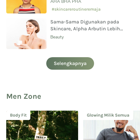
AHA BHA PHA
#skincareroutineremaja
Sama-Sama Digunakan pada
Skincare, Alpha Arbutin Lebih
Aman Digunakan Daripada
Beauty
Hydroquinone
Selengkapnya
Men Zone
Body Fit
Glowing Milik Semua