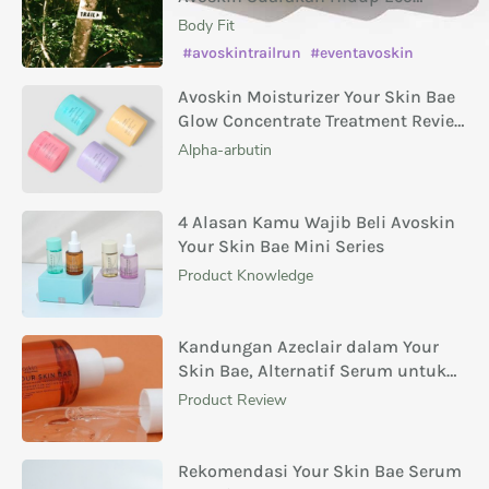
Conscious
Body Fit
#avoskintrailrun
#eventavoskin
Avoskin Moisturizer Your Skin Bae
Glow Concentrate Treatment Review
Masing-Masing Variannya
Alpha-arbutin
4 Alasan Kamu Wajib Beli Avoskin
Your Skin Bae Mini Series
Product Knowledge
Kandungan Azeclair dalam Your
Skin Bae, Alternatif Serum untuk
Menghilangkan Bekas Jerawat
Product Review
Rekomendasi Your Skin Bae Serum