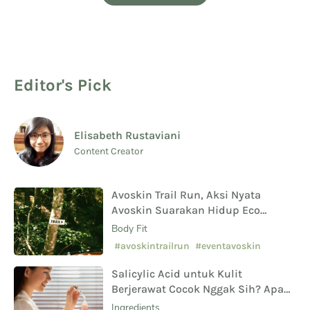
Editor's Pick
Elisabeth Rustaviani
Content Creator
Avoskin Trail Run, Aksi Nyata
Avoskin Suarakan Hidup Eco
Conscious
Body Fit
#avoskintrailrun
#eventavoskin
Salicylic Acid untuk Kulit
Berjerawat Cocok Nggak Sih? Apa
Saja Manfaat Hingga Efek
Ingredients