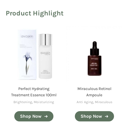
Product Highlight
Perfect Hydrating
Miraculous Retinol
Treatment Essence 100ml
Ampoule
Brightening
,
Moisturizing
Anti Aging
,
Miraculous
Shop Now
Shop Now