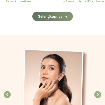
#avoskintrailrun
#AvoskinHybridElixirPerfe
hion
#eventavoskin
#AvoskinYourSkinBae
Selengkapnya
#CushionAvoskin