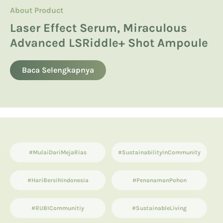
About Product
About Product
Hyaluronic Acid
Manfaatkan Spikula, Inilah Avoskin
Product Knowledge
Laser Effect Serum, Miraculous
Kandungan Skincare yang Boleh
Miraculous LSRiddle+ Shot
Advanced LSRiddle+ Shot Ampoule
dan Tidak Boleh untuk Ibu Hamil
13 List Produk Avoskin Terbaik dan
Ampoule
Terlaris
Baca Selengkapnya
Baca Selengkapnya
Baca Selengkapnya
#MulaiDariMejaRias
#SustainabilityInCommunity
#HariBersihIndonesia
#PenanamanPohon
#RUBICommunitiy
#SustainableLiving