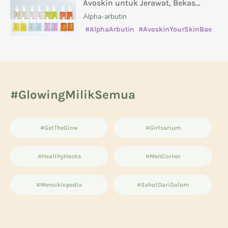
Avoskin untuk Jerawat, Bekas
Jerawat, Kusam, dan Masalah Kulit
Alpha-arbutin
Lainnya
#AlphaArbutin
#AvoskinYourSkinBae
#caramenghilangkanbekasjerawat
#manfaatsalicylicacid
#GlowingMilikSemua
#GetTheGlow
#Girlsarium
#HealthyHacks
#MenCorner
#Mensiklopedia
#SehatDariDalam