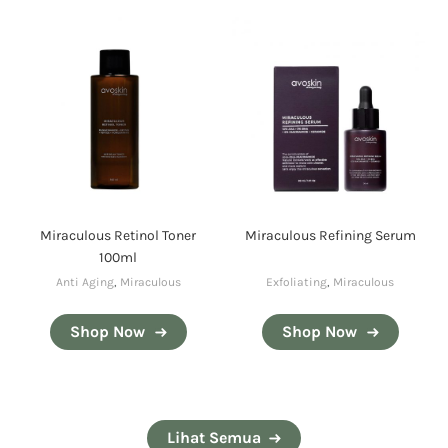
Miraculous Retinol Toner
Miraculous Refining Serum
100ml
Anti Aging
,
Miraculous
Exfoliating
,
Miraculous
Shop Now
Shop Now
Lihat Semua