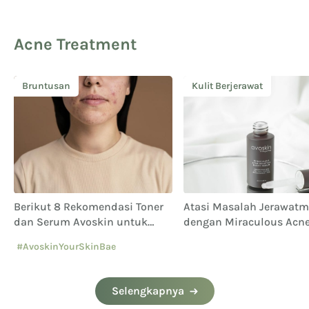
Acne Treatment
Bruntusan
Kulit Berjerawat
Berikut 8 Rekomendasi Toner
Atasi Masalah Jerawat
dan Serum Avoskin untuk
dengan Miraculous Acn
Bekas Jerawat PIE dan PIH
Solution Micro Serum
#AvoskinYourSkinBae
#bruntusan
Selengkapnya
#caramenghilangkanbekasjeraw
at