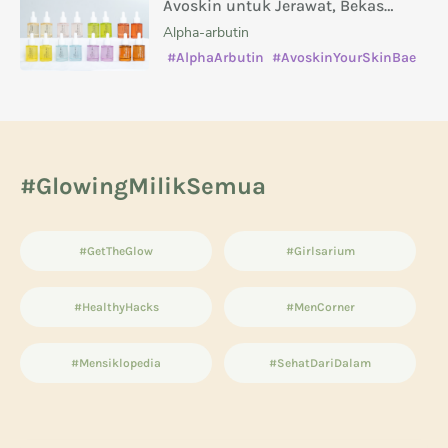
Avoskin untuk Jerawat, Bekas
Jerawat, Kusam, dan Masalah Kulit
Alpha-arbutin
Lainnya
#AlphaArbutin
#AvoskinYourSkinBae
#caramenghilangkanbekasjerawat
#manfaatsalicylicacid
#GlowingMilikSemua
#GetTheGlow
#Girlsarium
#HealthyHacks
#MenCorner
#Mensiklopedia
#SehatDariDalam