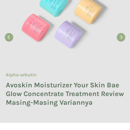
About Product
Alpha-arbutin
Komedo
Lash and Brow Optimizer Serum :
Avoskin Moisturizer Your Skin Bae
Lakukan Eksfoliasi Komedo
FAQ
Glow Concentrate Treatment Review
dengan Sederet Kandungan Ini!
Masing-Masing Variannya
Baca Selengkapnya