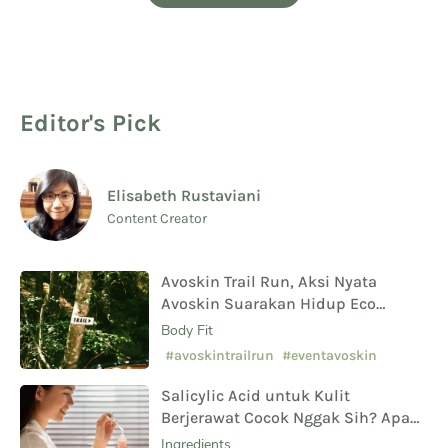
Editor's Pick
Elisabeth Rustaviani
Content Creator
Avoskin Trail Run, Aksi Nyata
Avoskin Suarakan Hidup Eco
Conscious
Body Fit
#avoskintrailrun
#eventavoskin
Salicylic Acid untuk Kulit
Berjerawat Cocok Nggak Sih? Apa
Saja Manfaat Hingga Efek
Ingredients