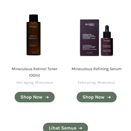
Miraculous Retinol Toner
Miraculous Refining Serum
100ml
Anti Aging
,
Miraculous
Exfoliating
,
Miraculous
Shop Now
Shop Now
Lihat Semua