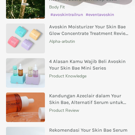
Conscious
Body Fit
#avoskintrailrun
#eventavoskin
Avoskin Moisturizer Your Skin Bae
Glow Concentrate Treatment Review
Masing-Masing Variannya
Alpha-arbutin
4 Alasan Kamu Wajib Beli Avoskin
Your Skin Bae Mini Series
Product Knowledge
Kandungan Azeclair dalam Your
Skin Bae, Alternatif Serum untuk
Menghilangkan Bekas Jerawat
Product Review
Rekomendasi Your Skin Bae Serum