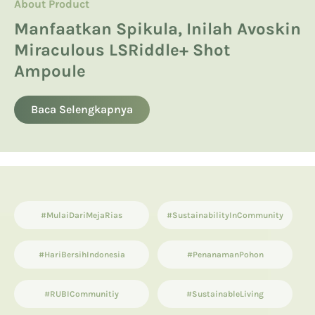
About Product
About Product
Hyaluronic Acid
Manfaatkan Spikula, Inilah Avoskin
Product Knowledge
Laser Effect Serum, Miraculous
Kandungan Skincare yang Boleh
Miraculous LSRiddle+ Shot
Advanced LSRiddle+ Shot Ampoule
dan Tidak Boleh untuk Ibu Hamil
13 List Produk Avoskin Terbaik dan
Ampoule
Terlaris
Baca Selengkapnya
Baca Selengkapnya
Baca Selengkapnya
#MulaiDariMejaRias
#SustainabilityInCommunity
#HariBersihIndonesia
#PenanamanPohon
#RUBICommunitiy
#SustainableLiving