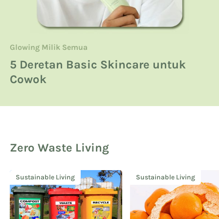
Glowing Milik Semua
Beauty
Glowing Milik Semua
6 Tips Makeup Flawless Lewat
Cara Mengetahui Warna Kulit
5 Deretan Basic Skincare untuk
Complexion yang Optimal
Kuning Langsat
Cowok
Zero Waste Living
Sustainable Living
Sustainable Living