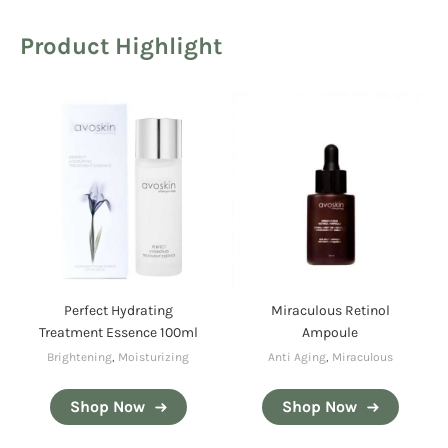
Product Highlight
Perfect Hydrating
Miraculous Retinol
Treatment Essence 100ml
Ampoule
Brightening
,
Moisturizing
Anti Aging
,
Miraculous
Shop Now
Shop Now