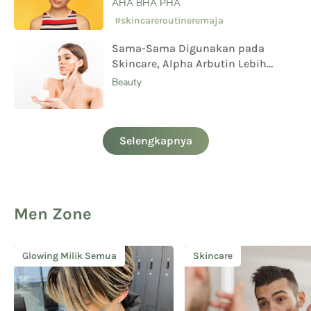
AHA BHA PHA
#skincareroutineremaja
Sama-Sama Digunakan pada
Skincare, Alpha Arbutin Lebih
Aman Digunakan Daripada
Beauty
Hydroquinone
Selengkapnya
Men Zone
Glowing Milik Semua
Skincare