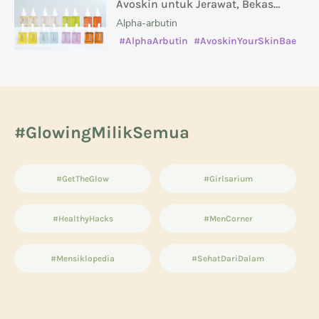
Avoskin untuk Jerawat, Bekas
Jerawat, Kusam, dan Masalah Kulit
Alpha-arbutin
Lainnya
#AlphaArbutin
#AvoskinYourSkinBae
#caramenghilangkanbekasjerawat
#manfaatsalicylicacid
#GlowingMilikSemua
#GetTheGlow
#Girlsarium
#HealthyHacks
#MenCorner
#Mensiklopedia
#SehatDariDalam