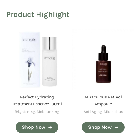
Product Highlight
Perfect Hydrating
Miraculous Retinol
Treatment Essence 100ml
Ampoule
Brightening
,
Moisturizing
Anti Aging
,
Miraculous
Shop Now
Shop Now