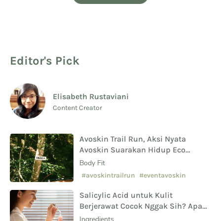
Editor's Pick
Elisabeth Rustaviani
Content Creator
Avoskin Trail Run, Aksi Nyata
Avoskin Suarakan Hidup Eco
Conscious
Body Fit
#avoskintrailrun
#eventavoskin
Salicylic Acid untuk Kulit
Berjerawat Cocok Nggak Sih? Apa
Saja Manfaat Hingga Efek
Ingredients