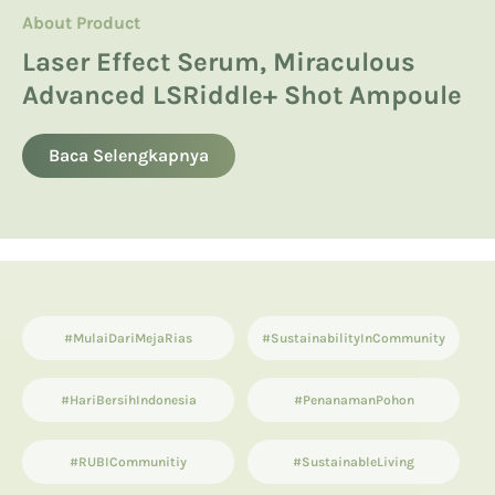
About Product
About Product
Hyaluronic Acid
Manfaatkan Spikula, Inilah Avoskin
Product Knowledge
Laser Effect Serum, Miraculous
Kandungan Skincare yang Boleh
Miraculous LSRiddle+ Shot
Advanced LSRiddle+ Shot Ampoule
dan Tidak Boleh untuk Ibu Hamil
13 List Produk Avoskin Terbaik dan
Ampoule
Terlaris
Baca Selengkapnya
Baca Selengkapnya
Baca Selengkapnya
#MulaiDariMejaRias
#SustainabilityInCommunity
#HariBersihIndonesia
#PenanamanPohon
#RUBICommunitiy
#SustainableLiving