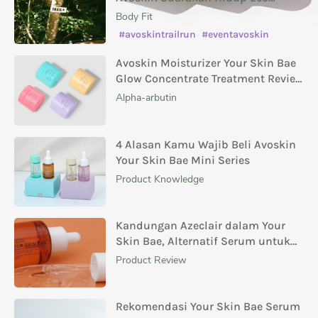
Conscious
Body Fit
#avoskintrailrun
#eventavoskin
Avoskin Moisturizer Your Skin Bae
Glow Concentrate Treatment Review
Masing-Masing Variannya
Alpha-arbutin
4 Alasan Kamu Wajib Beli Avoskin
Your Skin Bae Mini Series
Product Knowledge
Kandungan Azeclair dalam Your
Skin Bae, Alternatif Serum untuk
Menghilangkan Bekas Jerawat
Product Review
Rekomendasi Your Skin Bae Serum