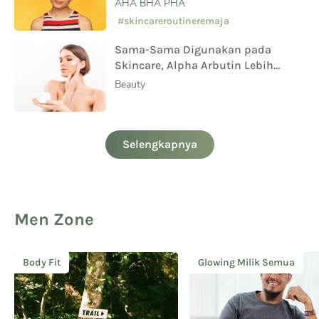
AHA BHA PHA
#skincareroutineremaja
Sama-Sama Digunakan pada
Skincare, Alpha Arbutin Lebih
Aman Digunakan Daripada
Beauty
Hydroquinone
Selengkapnya
Men Zone
Body Fit
Glowing Milik Semua