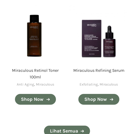
Miraculous Retinol Toner
Miraculous Refining Serum
100ml
Anti Aging
,
Miraculous
Exfoliating
,
Miraculous
Shop Now
Shop Now
Lihat Semua