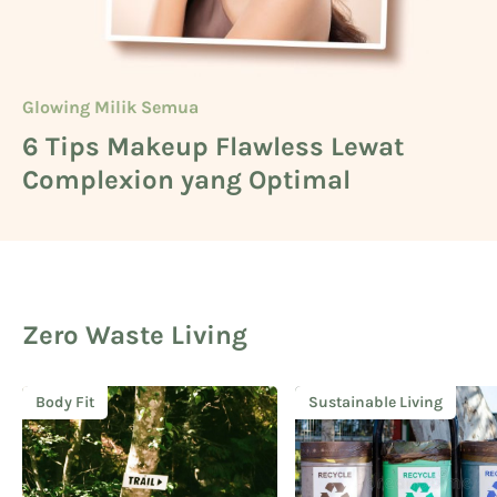
Glowing Milik Semua
Beauty
Glowing Milik Semua
6 Tips Makeup Flawless Lewat
Cara Mengetahui Warna Kulit
5 Deretan Basic Skincare untuk
Complexion yang Optimal
Kuning Langsat
Cowok
Zero Waste Living
Body Fit
Sustainable Living