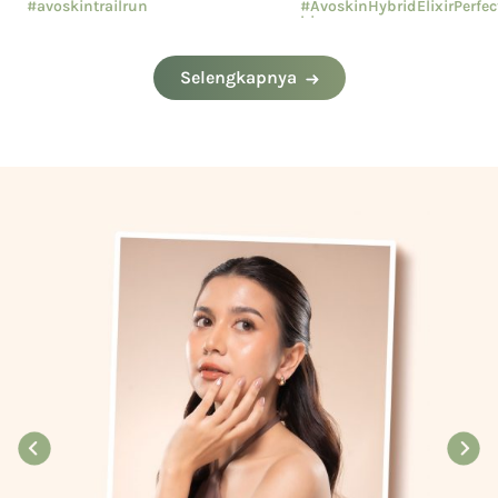
#avoskintrailrun
#AvoskinHybridElixirPerfe
hion
#eventavoskin
#AvoskinYourSkinBae
Selengkapnya
#CushionAvoskin