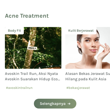
Acne Treatment
Body Fit
Kulit Berjerawat
Avoskin Trail Run, Aksi Nyata
Alasan Bekas Jerawat Su
Avoskin Suarakan Hidup Eco
Hilang pada Kulit Asia
Conscious
#avoskintrailrun
#bekasjerawat
#eventavoskin
Selengkapnya