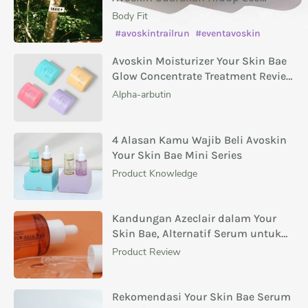
Conscious
Body Fit
#avoskintrailrun
#eventavoskin
Avoskin Moisturizer Your Skin Bae
Glow Concentrate Treatment Review
Masing-Masing Variannya
Alpha-arbutin
4 Alasan Kamu Wajib Beli Avoskin
Your Skin Bae Mini Series
Product Knowledge
Kandungan Azeclair dalam Your
Skin Bae, Alternatif Serum untuk
Menghilangkan Bekas Jerawat
Product Review
Rekomendasi Your Skin Bae Serum