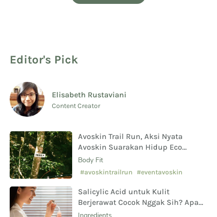
Editor's Pick
Elisabeth Rustaviani
Content Creator
Avoskin Trail Run, Aksi Nyata
Avoskin Suarakan Hidup Eco
Conscious
Body Fit
#avoskintrailrun
#eventavoskin
Salicylic Acid untuk Kulit
Berjerawat Cocok Nggak Sih? Apa
Saja Manfaat Hingga Efek
Ingredients