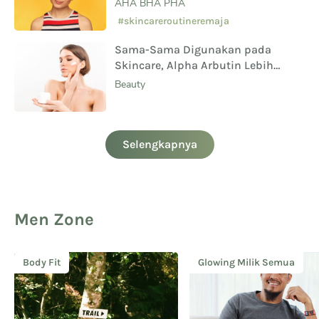
AHA BHA PHA
#skincareroutineremaja
Sama-Sama Digunakan pada
Skincare, Alpha Arbutin Lebih
Aman Digunakan Daripada
Beauty
Hydroquinone
Selengkapnya
Men Zone
Body Fit
Glowing Milik Semua