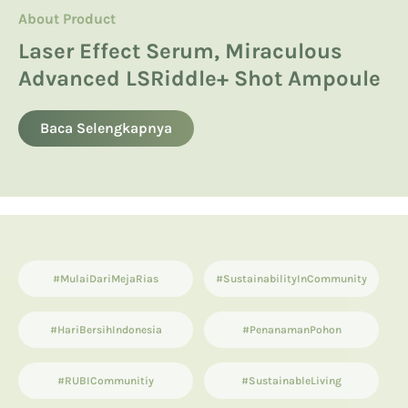
About Product
About Product
Hyaluronic Acid
Manfaatkan Spikula, Inilah Avoskin
Product Knowledge
Laser Effect Serum, Miraculous
Kandungan Skincare yang Boleh
Miraculous LSRiddle+ Shot
Advanced LSRiddle+ Shot Ampoule
dan Tidak Boleh untuk Ibu Hamil
13 List Produk Avoskin Terbaik dan
Ampoule
Terlaris
Baca Selengkapnya
Baca Selengkapnya
Baca Selengkapnya
#MulaiDariMejaRias
#SustainabilityInCommunity
#HariBersihIndonesia
#PenanamanPohon
#RUBICommunitiy
#SustainableLiving