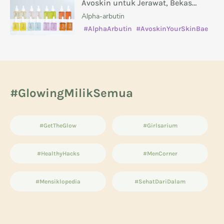
Avoskin untuk Jerawat, Bekas
Jerawat, Kusam, dan Masalah Kulit
Alpha-arbutin
Lainnya
#AlphaArbutin
#AvoskinYourSkinBae
#caramenghilangkanbekasjerawat
#manfaatsalicylicacid
#GlowingMilikSemua
#GetTheGlow
#Girlsarium
#HealthyHacks
#MenCorner
#Mensiklopedia
#SehatDariDalam