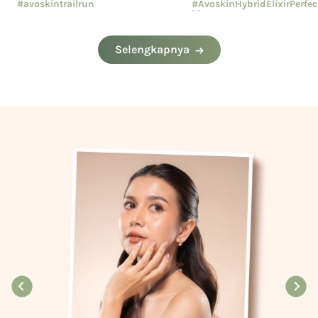
#avoskintrailrun
#AvoskinHybridElixirPerfe
hion
#eventavoskin
#AvoskinYourSkinBae
Selengkapnya
#CushionAvoskin