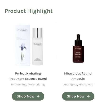
Product Highlight
Perfect Hydrating
Miraculous Retinol
Treatment Essence 100ml
Ampoule
Brightening
,
Moisturizing
Anti Aging
,
Miraculous
Shop Now
Shop Now