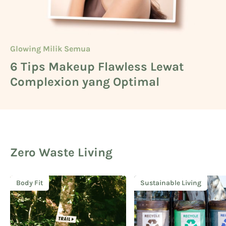
Glowing Milik Semua
Beauty
Glowing Milik Semua
6 Tips Makeup Flawless Lewat
Cara Mengetahui Warna Kulit
5 Deretan Basic Skincare untuk
Complexion yang Optimal
Kuning Langsat
Cowok
Zero Waste Living
Body Fit
Sustainable Living