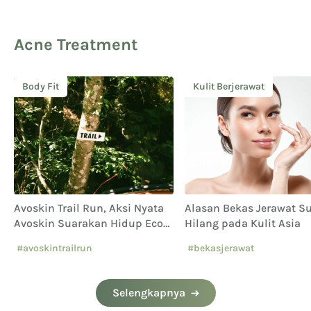
Acne Treatment
Body Fit
Kulit Berjerawat
Avoskin Trail Run, Aksi Nyata
Alasan Bekas Jerawat Su
Avoskin Suarakan Hidup Eco
Hilang pada Kulit Asia
Conscious
#avoskintrailrun
#bekasjerawat
#eventavoskin
Selengkapnya