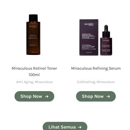
Miraculous Retinol Toner
Miraculous Refining Serum
100ml
Anti Aging
,
Miraculous
Exfoliating
,
Miraculous
Shop Now
Shop Now
Lihat Semua